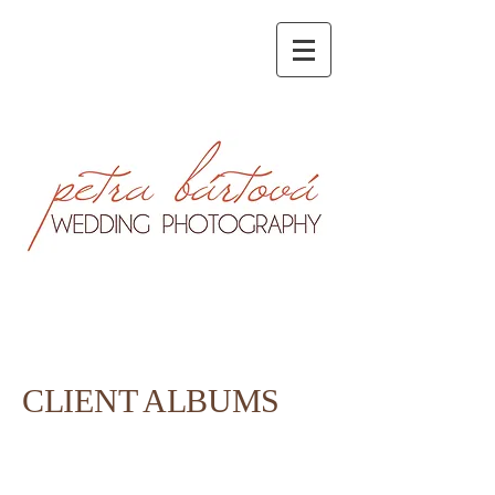
Hochzeitsfotograf
Dresden,Freiberg,Radebeul,Pirna|
Svatební fotograf
Praha,Litoměřice,Ústí nad
Labem,Teplice,Děčín| Wedding
photographer Prague
CLIENT
ALBUMS
|
Klientel
Hochzeitsreportage |